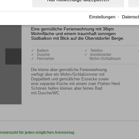
Ferienwohnung
Wohnung 4
Einstellungen
·
Datensc
Eine gemütliche Ferienwohnung mit 38qm
Wohnfläche und einem traumhaft sonnigen
Südbalkon mit Blick auf die Oberstdorfer Berge.
✓ Balkon
✓ Telefon
✓ Dusche
✓ kombinierter
✓ Fernseher
Wohn-/Schlafraum
Die kleine aber gemütliche Ferienwohnung

verfügt über ein Wohn-/Schlafzimmer mit 

Doppelbett und gemütlicher Essecke sowie

eine separate Küche mit einem zwei Platten Herd.

Schönes helles kleines aber feines Bad

mit Dusche/WC
rsonenzahl für jeden möglichen Anreisetag