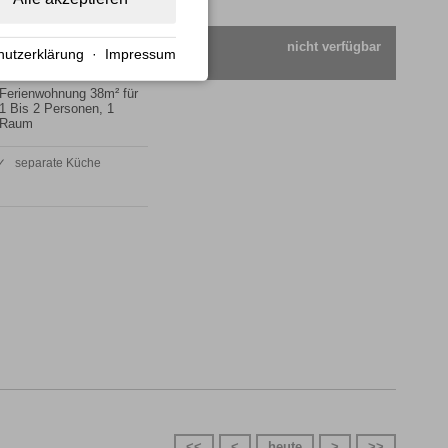
nicht verfügbar
hutzerklärung
·
Impressum
Ferienwohnung 38m² für
1 Bis 2 Personen, 1
Raum
✓ separate Küche
<<
<
heute
>
>>