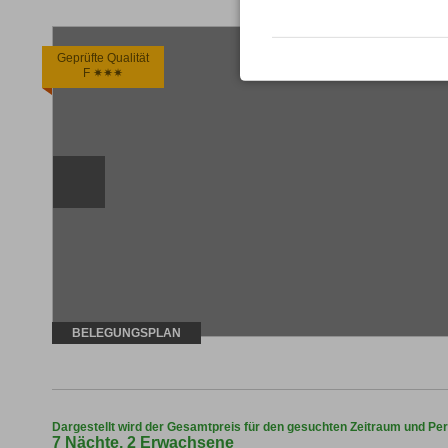
Geprüfte Qualität
F ✷✷✷
BELEGUNGSPLAN
Dargestellt wird der Gesamtpreis für den gesuchten Zeitraum und Pe
7 Nächte, 2 Erwachsene