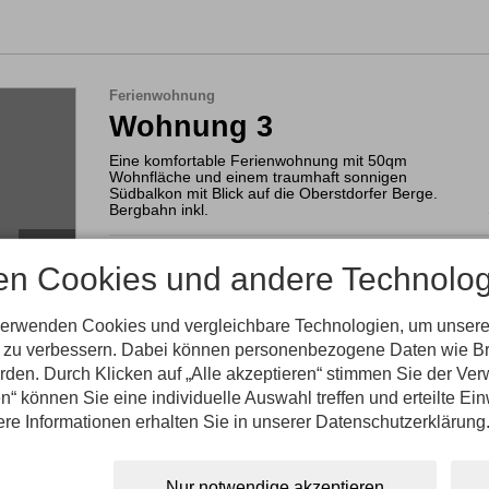
Ferienwohnung
Wohnung 3
Eine komfortable Ferienwohnung mit 50qm
Wohnfläche und einem traumhaft sonnigen
Südbalkon mit Blick auf die Oberstdorfer Berge.
Bergbahn inkl.
✓ Balkon
✓ Küche im Wohnraum
en Cookies und andere Technolog
✓ Dusche
✓ Telefon
✓ Fernseher
Die Ferienwohnung verfügt über ein geräumiges Wohnzimme
verwenden Cookies und vergleichbare Technologien, um unsere
kombiniert mit einer voll ausgestatteten

nd zu verbessern. Dabei können personenbezogene Daten wie B
Küchenzeile mit einem 2 Platten Herd und gemütlicher Esse
Außerdem hat die Ferienwohnung ein

erden. Durch Klicken auf „Alle akzeptieren“ stimmen Sie der V
separates Schlafzimmer mit Doppelbett

n“ können Sie eine individuelle Auswahl treffen und erteilte Ein
und ein kleines helles Bad mit Dusche/WC.
ere Informationen erhalten Sie in unserer Datenschutzerklärung
Nur notwendige akzeptieren