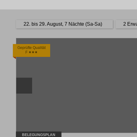
22. bis 29. August, 7 Nächte (Sa-Sa)
2 Erw
Geprüfte Qualität
F ✷✷✷
BELEGUNGSPLAN